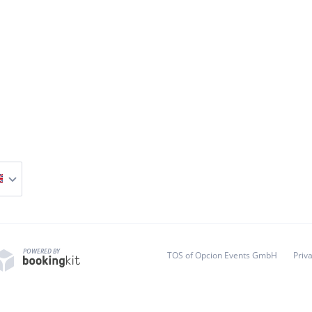
POWERED BY
TOS of Opcion Events GmbH
Priv