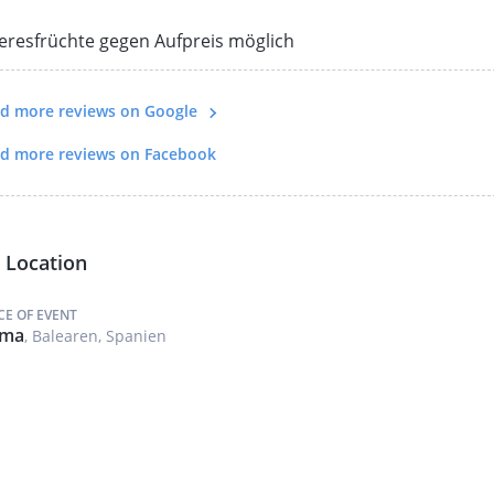
rekt vor Ort) dazugebucht werden. Preise auf Anfrage.
resfrüchte gegen Aufpreis möglich
d more reviews on Google
d more reviews on Facebook
Location
CE OF EVENT
lma
, Balearen, Spanien