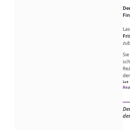
De
Fi
Las
Fri
zub
Sie
sch
Rez
der
is
Rea
div
des
be
De
Fri
de
unv
Mee