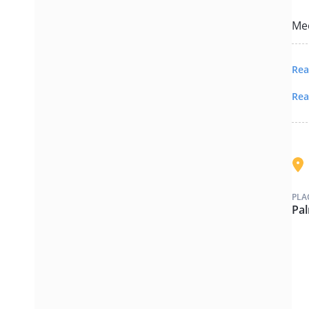
(di
Mee
Rea
Rea
PLA
Pa