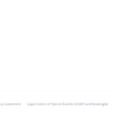
acy statement
Legal notice of Opcion Events GmbH and bookingkit