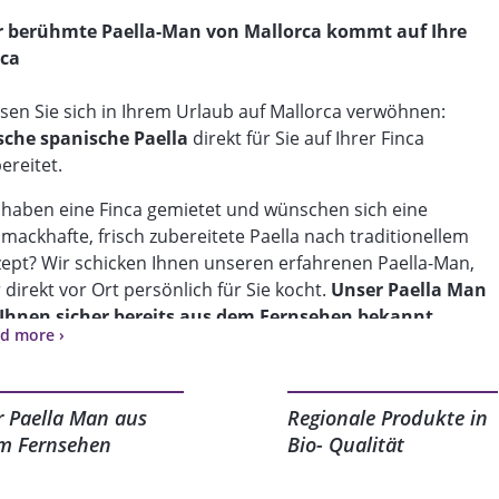
r berühmte Paella-Man von Mallorca kommt auf Ihre
nca
sen Sie sich in Ihrem Urlaub auf Mallorca verwöhnen:
sche spanische Paella
direkt für Sie auf Ihrer Finca
ereitet.
 haben eine Finca gemietet und wünschen sich eine
mackhafte, frisch zubereitete Paella nach traditionellem
ept? Wir schicken Ihnen unseren erfahrenen Paella-Man,
 direkt vor Ort persönlich für Sie kocht.
Unser Paella Man
t Ihnen sicher bereits aus dem Fernsehen bekannt
,
d more ›
erse Reportagen von Pro7, 3Sat und RTL haben die Einsätze
 Paella Mans schon häufig dokumentiert und ihn sehr
rühmt gemacht.
r Paella Man aus
Regionale Produkte in
sche Zutaten und mediterrane Kochkunst zaubern einen
m Fernsehen
Bio- Qualität
ergesslichen Gaumenschmaus. Ob traditionell mit
resfrüchten, nach valenzianischer Art mit Fleisch oder