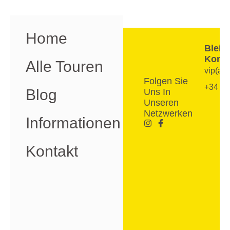
Home
Bleib
Konta
Alle Touren
vip(at
Folgen Sie
+34 7
Blog
Uns In
Unseren
Netzwerken
Informationen
Kontakt