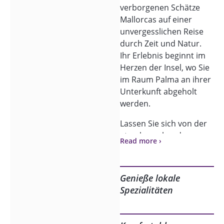
verborgenen Schätze
Mallorcas auf einer
unvergesslichen Reise
durch Zeit und Natur.
Ihr Erlebnis beginnt im
Herzen der Insel, wo Sie
im Raum Palma an ihrer
Unterkunft abgeholt
werden.
Lassen Sie sich von der
atemberaubenden
Read more ›
Schönheit des
Tramuntana-Gebirges
verzaubern, während Sie
Genieße lokale
durch eine Landschaft
Spezialitäten
gleiten, die von
blühenden
Mandelbäumen