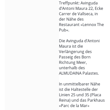
Inselrates, hinein in die
Treffpunkt: Avinguda
stille Schönheit
d’Antoni Maura 22, Ecke
mallorquinischer
Carrer de Vallseca, in
Innenhöfe und zu Orten
der Nähe des
Restaurant »Lennox The
voller Geschichte – von
Pub«.
der glanzvollen bis zur
schattigen Seite. Wer
Die Avinguda d’Antoni
genau hinhört, entdeckt
Maura ist die
zwischen alten Mauern
Verlängerung des
nicht nur
Passeig des Born
architektonische
Richtung Meer,
Raffinesse, sondern
unterhalb des
auch Geschichten über
ALMUDAINA Palastes.
Könige, Künstler und
Kaufleute.
In unmittelbarer Nähe
ist die Haltestelle der
Vorspeise mit Ausblick
Linien 25 und 35 (Placa
Reina) und das Parkhaus
»Parc de la Mar«
Eröffnet wird die