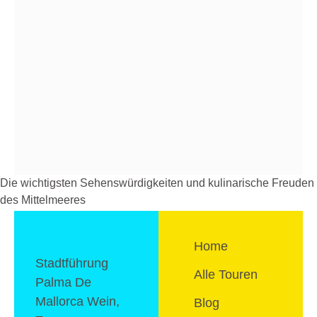
oder alkoholfreie
Alternative)
Vorspeise mit Getränk
Tapas-Highlight mit
Getränk
Dessertvariation mit
Getränk
Die wichtigsten Sehenswürdigkeiten und kulinarische Freuden
des Mittelmeeres
Home
Stadtführung
Alle Touren
Palma De
Mallorca Wein,
Blog