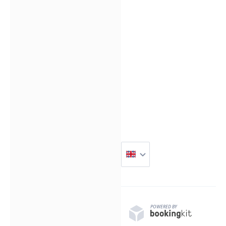
Hommage an die Insel
An einem weiteren Stop
überrascht ein
gefeierter Küchenchef –
mit Erfahrung aus
international
prämierten Häusern –
mit einer innovativen
Neuinterpretation
mallorquinischer Tapas.
Hier verschmelzen
Tradition und Moderne
auf dem Teller: Kleine
Kunstwerke, die mit
jeder Zutat die
POWERED BY
kulinarische Seele der
Insel erzählen, begleitet