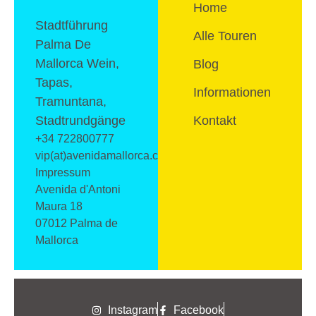
nicht
Home
vorbeikommen.
Stadtführung
Und wir geben
Alle Touren
Palma De
Ihnen das
Mallorca Wein,
Blog
Gefühl, für ein
Tapas,
Informationen
paar Stunden
Tramuntana,
ein echter
Stadtrundgänge
Kontakt
Palmesano oder
+34 722800777
eine echte
vip(at)avenidamallorca.com
Impressum
Palmesana zu
Avenida d'Antoni
sein — also ganz
Maura 18
einfach:
07012 Palma de
zuhause.
Mallorca
Für wen diese
Tour ist
Instagram
Facebook