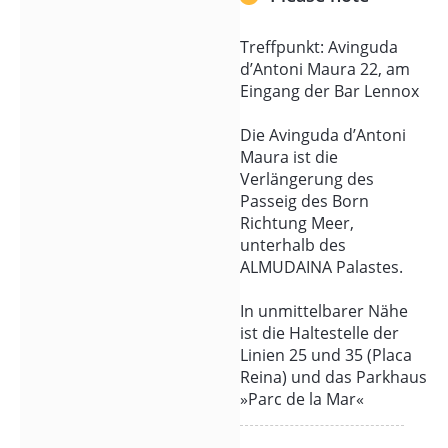
eigenen Augen
Treffpunkt: Avinguda
erfahren.
d’Antoni Maura 22, am
Eingang der Bar Lennox
Wir folgen
keiner
Die Avinguda d’Antoni
Standardroute.
Maura ist die
Wir folgen der
Verlängerung des
Passeig des Born
Geschichte.
Richtung Meer,
unterhalb des
Vor der
ALMUDAINA Palastes.
Kathedrale am
Meer bleibt man
In unmittelbarer Nähe
unwillkürlich
ist die Haltestelle der
Linien 25 und 35 (Placa
stehen. Aber
Reina) und das Parkhaus
wissen Sie,
»Parc de la Mar«
warum König