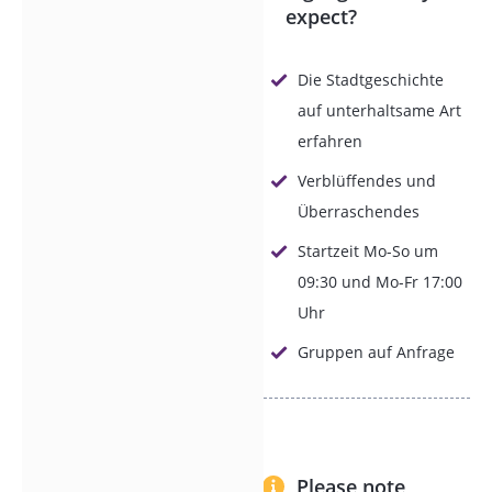
expect?
Jahr 122 v. Chr.
haben Ostgoten,
Die Stadtgeschichte
Byzantiner,
auf unterhaltsame Art
Mauren, die
erfahren
Könige Aragons
und Kastiliens
Verblüffendes und
ihre Spuren
Überraschendes
hinterlassen.
Startzeit Mo-So um
Nicht in Museen
09:30 und Mo-Fr 17:00
hinter Glas —
Uhr
sondern an den
Gruppen auf Anfrage
Fassaden, in den
Gassen und auf
den Plätzen, die
Sie auf unserem
Rundgang mit
Please note