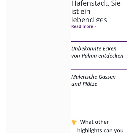
Hafenstadt. Sie
ist ein
lebendiges
Archiv —
Read more ›
geschrieben in
Stein, in Gassen,
Unbekannte Ecken
in Innenhöfen,
von Palma entdecken
die dem Blick
des
gewöhnlichen
Malerische Gassen
und Plätze
Besuchers
verborgen
bleiben.
Seit der
What other
römischen
highlights can you
Gründung im