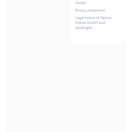
vollkommensten
GmbH
gotischen
Privacy statement
Bauwerke des
Legal notice of Opcion
Events GmbH and
Mittelmeerraums
bookingkit
— erzählt von
den
Kaufmannsdynasti
die Palma einst
zur
bedeutendsten
Handelsmetropol
zwischen
Barcelona und
Neapel machten.
Die Kirchen und
Klöster der