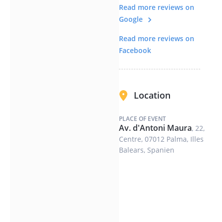
Jaume II. sie
Read more reviews on
genau an
Google
diesem Ort
Read more reviews on
bauen ließ —
Facebook
und wie viele
Jahrhunderte ihr
Bau sich
Location
hingezogen hat?
Wir erzählen es
PLACE OF EVENT
Ihnen.
Av. d'Antoni Maura
, 22,
Centre, 07012 Palma, Illes
Wir führen Sie
Balears, Spanien
entlang der
Prachtfassaden
der Adelspaläste
am Born, wo der
Reichtum aus