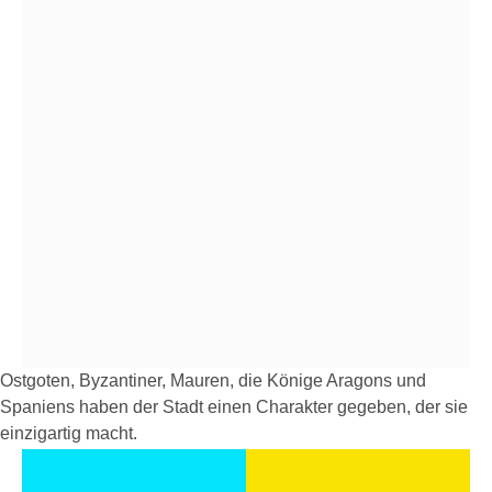
rund zwei
Stunden —
dicht, lebendig
und so
kurzweilig, dass
die Zeit wie im
Flug vergeht.
Das sagen nicht
wir. Das sagen
unsere Gäste,
immer wieder.
Wir zeigen Ihnen
Ostgoten, Byzantiner, Mauren, die Könige Aragons und
Orte, an denen
Spaniens haben der Stadt einen Charakter gegeben, der sie
die
einzigartig macht.
Touristenströme