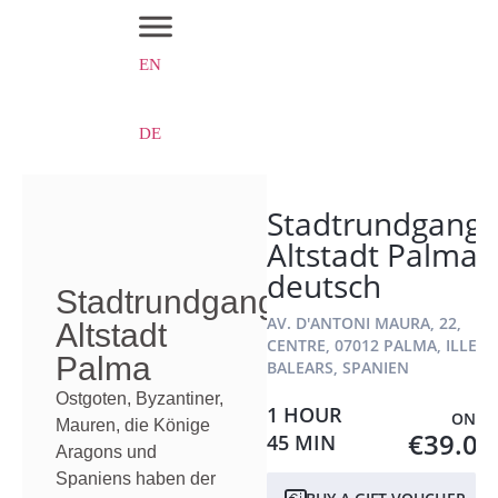
EN
DE
Stadtrundgang
Altstadt Palma
deutsch
Stadtrundgang
AV. D'ANTONI MAURA, 22,
Altstadt
CENTRE, 07012 PALMA, ILLES
Palma
BALEARS, SPANIEN
Ostgoten, Byzantiner,
1 HOUR
ONLY
Mauren, die Könige
€39.00
45 MIN
Aragons und
Spaniens haben der