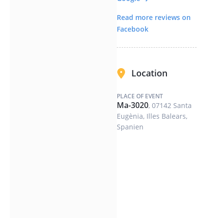
der Dunkelheit am
Read more reviews on
nächtlichen Himmel zu
Facebook
entdecken sind.
Ein intensives Erlebnis,
stimmungsvoll,
Location
authentisch,
genussreich.
PLACE OF EVENT
Ma-3020
, 07142 Santa
Eugènia, Illes Balears,
Spanien