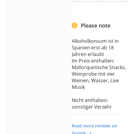
die Gastgeberin mit
einem erfrischenden
Glas Wein. Nach einem
Please note
Rundgang über das
Weingut und einer
Alkoholkonsum ist in
Führung durch den
Spanien erst ab 18
Weinkeller genießen Sie
Jahren erlaubt
mallorquinische
Im Preis enthalten:
Spezialitäten bei einer
Mallorquinische Snacks,
umfangreichen
Weinprobe mit vier
Weinprobe.
Weinen, Wasser, Live
Musik
In den zauberhaften
Strahlen des
Nicht enthalten:
Sonnenuntergangs zeigt
sonstiger Verzehr
sich die Magie Mallorcas.
Besonders aber auch in
Read more reviews on
den hellen
Google
Sternenbildern, die in