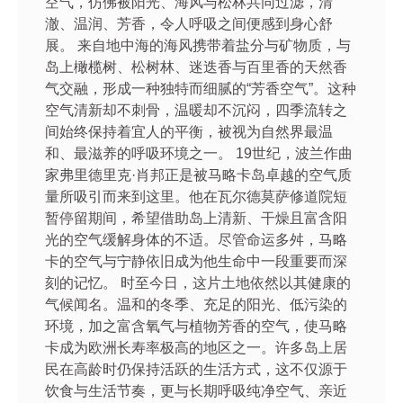
空气，仿佛被阳光、海风与松林共同过滤，清
澈、温润、芳香，令人呼吸之间便感到身心舒
展。 来自地中海的海风携带着盐分与矿物质，与
岛上橄榄树、松树林、迷迭香与百里香的天然香
气交融，形成一种独特而细腻的“芳香空气”。这种
空气清新却不刺骨，温暖却不沉闷，四季流转之
间始终保持着宜人的平衡，被视为自然界最温
和、最滋养的呼吸环境之一。 19世纪，波兰作曲
家弗里德里克·肖邦正是被马略卡岛卓越的空气质
量所吸引而来到这里。他在瓦尔德莫萨修道院短
暂停留期间，希望借助岛上清新、干燥且富含阳
光的空气缓解身体的不适。尽管命运多舛，马略
卡的空气与宁静依旧成为他生命中一段重要而深
刻的记忆。 时至今日，这片土地依然以其健康的
气候闻名。温和的冬季、充足的阳光、低污染的
环境，加之富含氧气与植物芳香的空气，使马略
卡成为欧洲长寿率极高的地区之一。许多岛上居
民在高龄时仍保持活跃的生活方式，这不仅源于
饮食与生活节奏，更与长期呼吸纯净空气、亲近