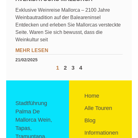
Exklusive Weinreise Mallorca – 2100 Jahre
Weinbautradition auf der Baleareninsel
Entdecken und erleben Sie Mallorcas versteckte
Seite. Waren Sie sich bewusst, dass die
Weinkultur seit
MEHR LESEN
21/02/2025
1
2
3
4
Home
Stadtführung
Alle Touren
Palma De
Mallorca Wein,
Blog
Tapas,
Informationen
Tramuntana,